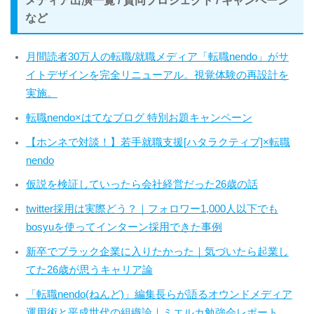
メディア出演一覧 / 賛同プロジェクト / キャンペーン
など
月間読者30万人の転職/就職メディア「転職nendo」がサ
イトデザインを完全リニューアル。視覚体験の再設計を
実施。
転職nendo×はてなブログ 特別お題キャンペーン
【ホンネで対談！】若手就職支援[ハタラクティブ]×転職
nendo
仮説を検証していったら会社経営だった26歳の話
twitter採用は実際どう？｜フォロワー1,000人以下でも
bosyuを使ってインターン採用できた事例
新卒でブラック企業に入りたかった｜気づいたら起業し
てた26歳が思うキャリア論
「転職nendo(ねんど)」編集長らが語るオウンドメディア
運用術と平成世代の組織論｜ミエルカ勉強会レポート