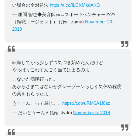
い場合の全対処法
https://t.co/ILCKMkdAKG
— 座間 智也◆美容師✂️→スポーツベンチャー????
（転職エージェント） (@sf_zama)
November 20,
2019
転職してから少しずつ気づき始めたんだけど
やっぱりこれすんごく当てはまるのよ…
こないだ病院行った。
あからさまではないがグレーゾーンらしく気休め程度
の薬をもらったよ。
うーーん、って感じ。。
https://t.co/uRM0A1I6az
— だいどぅーん⚡︎ (@g_dydo)
November 5, 2019