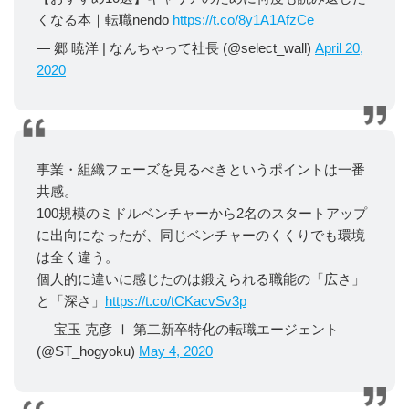
くなる本｜転職nendo
https://t.co/8y1A1AfzCe
— 郷 暁洋 | なんちゃって社長 (@select_wall)
April 20,
2020
事業・組織フェーズを見るべきというポイントは一番
共感。
100規模のミドルベンチャーから2名のスタートアップ
に出向になったが、同じベンチャーのくくりでも環境
は全く違う。
個人的に違いに感じたのは鍛えられる職能の「広さ」
と「深さ」
https://t.co/tCKacvSv3p
— 宝玉 克彦 Ⅰ 第二新卒特化の転職エージェント
(@ST_hogyoku)
May 4, 2020