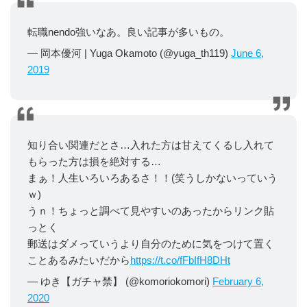
転職nendo強いなあ。良い記事が多いもの。
— 岡本優河 | Yuga Okamoto (@yuga_th119)
June 6,
2019
知り合い関連だとさ…入れた方は甘えてくるし入れて
もらった方は損を絶対する…
まぁ！人生いろいろあるさ！！(笑うしかないっていう
ｗ)
うｎ！ちょっと調べて見やすいのあったからリンク貼
っとく
郵送はダメっていうより自分のために気をつけて置く
ことあるみたいだから
https://t.co/fFbIfH8DHt
— ゆき【ガチャ禁】 (@komoriokomori)
February 6,
2020