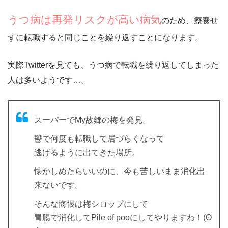
うつ病は再発リスクが高い病気
のため、療養せ
ずに転職すると同じことを繰り返すことになります。
実際Twitterを見ても、
うつ病で転職を繰り返してしまった
人は多い
ようです…。
スーパーでMy故郷の梅を発見。
鬱で何度も転職して居づらくなって
逃げるように出てきた場所。
懐かしめたらいいのに、今も苦しいまま消化出
来ないです。
そんな悔恨は梅シロップにして
胃腸で消化してPile of pooにしてやりますわ！(ʘ