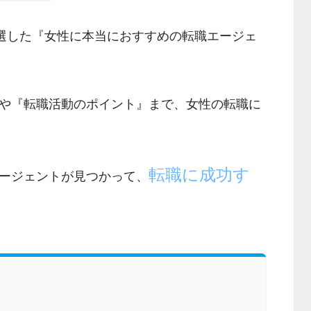
厳選した『女性に本当におすすめの転職エージェ
や
『転職活動のポイント』
まで、女性の転職に
転職に成功す
ージェントが見つかって、