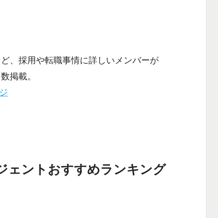
など、採用や転職事情に詳しいメンバーが
多数掲載。
ージ
ジェントおすすめランキング