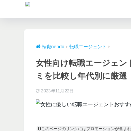
転職nendo
転職エージェント
女性向け転職エージェン
ミを比較し年代別に厳選
2023年11月22日
このページのリンクにはプロモーションが含ま