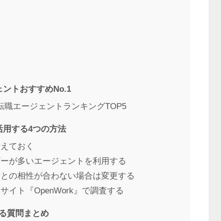
ントおすすめNo.1
職エージェントランキングTOP5
活用する4つの方法
考えておく
ザーが多いエージェントを利用する
ーとの相性が合わない場合は変更する
イト『OpenWork』で調査する
る質問まとめ