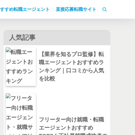
すすめ転職エージェント
直接応募転職サイト
人気記事
【業界を知るプロ監修】転
職エージェントおすすめラ
ンキング｜口コミから人気
を比較
フリーター向け就職・転職
エージェントおすすめ