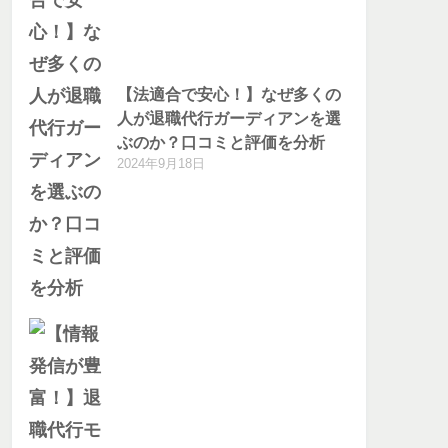
【法適合で安心！】なぜ多くの
人が退職代行ガーディアンを選
ぶのか？口コミと評価を分析
2024年9月18日