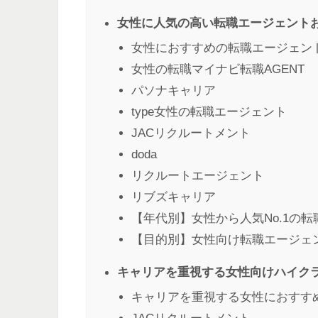
女性に人気の高い転職エージェント
女性におすすめの転職エージェント
女性の転職マイナビ転職AGENT
パソナキャリア
type女性の転職エージェント
JACリクルートメント
doda
リクルートエージェント
リブズキャリア
【年代別】女性から人気No.1の
【目的別】女性向け転職エージェン
キャリアを重視する女性向けハイク
キャリアを重視する女性におすす