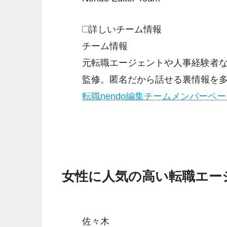
詳しいチーム情報
チーム情報
元転職エージェントや人事経験者
監修。匿名だから話せる裏情報を
転職nendo編集チームメンバーペ
女性に人気の高い転職エー
佐々木