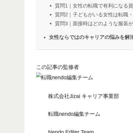
質問1｜女性の転職で有利になる
質問2｜子どもがいる女性は転職
質問3｜面接時はどのような服装
女性ならではのキャリアの悩みを解
この記事の監修者
株式会社Jizai キャリア事業部
転職nendo編集チーム
Nendo Editer Team