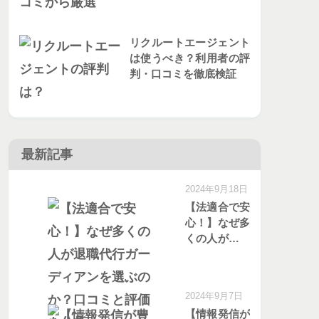
リクルートエージェント
は使うべき？利用者の評
判・口コミを徹底検証
最新記事
2024年9月18日
【法適合で安
心！】なぜ多
くの人が退職
代行ガーディ
アンを選ぶの
か？口コミと
2024年9月7日
評価を分析
【情報発信が