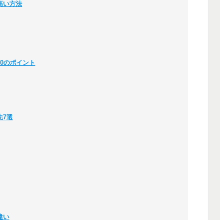
高い方法
0のポイント
先7選
違い