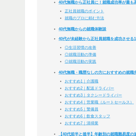
40代無職から正社員に！就職成功率が最も
正社員就職のポイント
就職のプロに頼む方法
40代無職からの就職体験談
40代が未経験から正社員就職を成功させる1
◎生活習慣の改善
◎就職活動の準備
◎就職活動の実践
40代無職・職歴なしの方におすすめの就職
おすすめ1｜介護職
おすすめ2｜配送ドライバー
おすすめ3｜タクシードライバー
おすすめ4｜営業職（ルートセールス）
おすすめ5｜警備員
おすすめ6｜飲食スタッフ
おすすめ7｜清掃業
【40代前半と後半】年齢別の就職難易度の