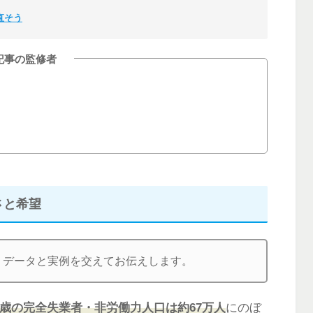
直そう
記事の監修者
さと希望
、データと実例を交えてお伝えします。
54歳の完全失業者・非労働力人口は約67万人
にのぼ