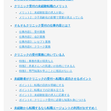
クリニック受付の未経験転職のメリット
メリット1：未経験歓迎の求人が多い
メリット2：少子高齢化の影響で需要が高まっている
そもそもクリニック受付の仕事内容とは？
仕事内容1：受付業務
仕事内容2：会計業務
仕事内容3：レセプト業務
仕事内容4：クラーク業務
クリニックの受付業務に向いている人
特徴1：事務作業が得意な人
特徴2：患者さんへの気遣いが自然にできる人
特徴3：専門知識を学ぶことに抵抗がない人
未経験者がクリニックの受付へ転職を成功させるポイント
ポイント1：転職の目的を明確にする
ポイント2：転職までの計画を立てる
ポイント3：未経験歓迎の求人に応募する
ポイント4：クリニック受付に必要な知識を身につける
未経験から転職するなら転職エージェントの利用がおすすめ！