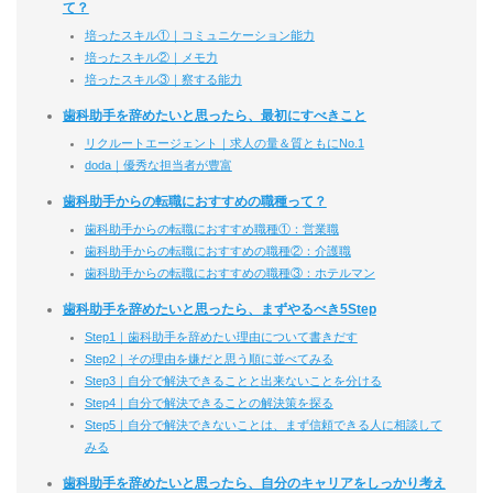
て？
培ったスキル①｜コミュニケーション能力
培ったスキル②｜メモ力
培ったスキル③｜察する能力
歯科助手を辞めたいと思ったら、最初にすべきこと
リクルートエージェント｜求人の量＆質ともにNo.1
doda｜優秀な担当者が豊富
歯科助手からの転職におすすめの職種って？
歯科助手からの転職におすすめ職種①：営業職
歯科助手からの転職におすすめの職種②：介護職
歯科助手からの転職におすすめの職種③：ホテルマン
歯科助手を辞めたいと思ったら、まずやるべき5Step
Step1｜歯科助手を辞めたい理由について書きだす
Step2｜その理由を嫌だと思う順に並べてみる
Step3｜自分で解決できることと出来ないことを分ける
Step4｜自分で解決できることの解決策を探る
Step5｜自分で解決できないことは、まず信頼できる人に相談して
みる
歯科助手を辞めたいと思ったら、自分のキャリアをしっかり考え