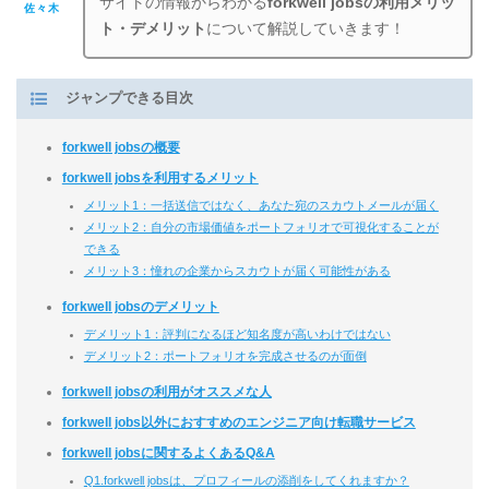
サイトの情報からわかる
forkwell jobsの利用メリッ
佐々木
ト・デメリット
について解説していきます！
ジャンプできる目次
forkwell jobsの概要
forkwell jobsを利用するメリット
メリット1：一括送信ではなく、あなた宛のスカウトメールが届く
メリット2：自分の市場価値をポートフォリオで可視化することが
できる
メリット3：憧れの企業からスカウトが届く可能性がある
forkwell jobsのデメリット
デメリット1：評判になるほど知名度が高いわけではない
デメリット2：ポートフォリオを完成させるのが面倒
forkwell jobsの利用がオススメな人
forkwell jobs以外におすすめのエンジニア向け転職サービス
forkwell jobsに関するよくあるQ&A
Q1.forkwell jobsは、プロフィールの添削をしてくれますか？