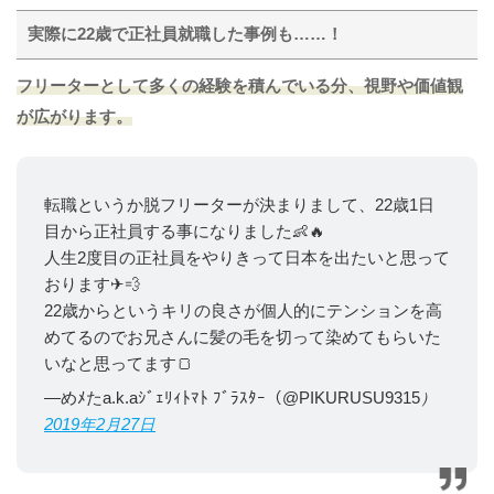
実際に22歳で正社員就職した事例も……！
フリーターとして多くの経験を積んでいる分、
視野や価値観
が広がります。
転職というか脱フリーターが決まりまして、22歳1日
目から正社員する事になりました👶🔥
人生2度目の正社員をやりきって日本を出たいと思って
おります✈💨
22歳からというキリの良さが個人的にテンションを高
めてるのでお兄さんに髪の毛を切って染めてもらいた
いなと思ってます🍞
―めﾒたa.k.aｼﾞｪﾘｨﾄﾏﾄ ﾌﾞﾗｽﾀｰ（@PIKURUSU9315
）
2019年2月27日