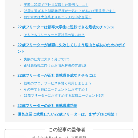
実際に22歳で正社員就職した事例も……！
25歳を過ぎると就職難易度が一気に上がるので要注意です！
おすすめは大企業よりもニッチな中小企業！
22歳フリーターは新卒大学生に逆転できる最後のチャンス
そもそもフリーターと正社員の違いは？
22歳フリーターが就職に失敗してしまう理由と成功のためのポイ
ント
失敗の仕方は大きく分けて3つ
正社員就職に向けたお悩み解決の方法5選
22歳フリーターが正社員就職を成功させるには
就職のプロ、サービスを賢く利用しましょう
その中でも特にエージェントはおすすめ！
22歳フリーターにおすすめする就職エージェント5選
22歳フリーターの正社員就職成功例
優良企業に就職したい22歳フリーターは、まずプロに相談！
この記事の監修者
株式会社Jizai キャリア事業部