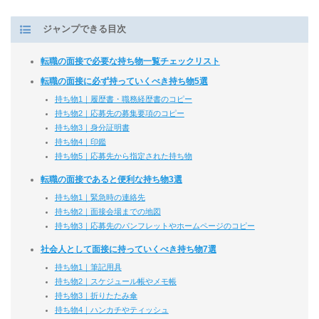
ジャンプできる目次
転職の面接で必要な持ち物一覧チェックリスト
転職の面接に必ず持っていくべき持ち物5選
持ち物1｜履歴書・職務経歴書のコピー
持ち物2｜応募先の募集要項のコピー
持ち物3｜身分証明書
持ち物4｜印鑑
持ち物5｜応募先から指定された持ち物
転職の面接であると便利な持ち物3選
持ち物1｜緊急時の連絡先
持ち物2｜面接会場までの地図
持ち物3｜応募先のパンフレットやホームページのコピー
社会人として面接に持っていくべき持ち物7選
持ち物1｜筆記用具
持ち物2｜スケジュール帳やメモ帳
持ち物3｜折りたたみ傘
持ち物4｜ハンカチやティッシュ