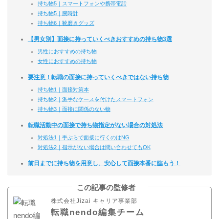
持ち物5｜スマートフォンや携帯電話
持ち物5｜腕時計
持ち物6｜靴磨きグッズ
【男女別】面接に持っていくべきおすすめの持ち物3選
男性におすすめの持ち物
女性におすすめの持ち物
要注意！転職の面接に持っていくべきではない持ち物
持ち物1｜面接対策本
持ち物2｜派手なケースを付けたスマートフォン
持ち物3｜面接に関係のない物
転職活動中の面接で持ち物指定がない場合の対処法
対処法1｜手ぶらで面接に行くのはNG
対処法2｜指示がない場合は問い合わせてもOK
前日までに持ち物を用意し、安心して面接本番に臨もう！
この記事の監修者
株式会社Jizai キャリア事業部
転職nendo編集チーム