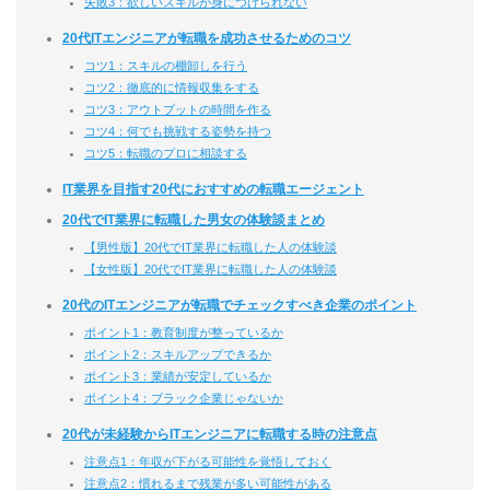
失敗3：欲しいスキルが身につけられない
20代ITエンジニアが転職を成功させるためのコツ
コツ1：スキルの棚卸しを行う
コツ2：徹底的に情報収集をする
コツ3：アウトプットの時間を作る
コツ4：何でも挑戦する姿勢を持つ
コツ5：転職のプロに相談する
IT業界を目指す20代におすすめの転職エージェント
20代でIT業界に転職した男女の体験談まとめ
【男性版】20代でIT業界に転職した人の体験談
【女性版】20代でIT業界に転職した人の体験談
20代のITエンジニアが転職でチェックすべき企業のポイント
ポイント1：教育制度が整っているか
ポイント2：スキルアップできるか
ポイント3：業績が安定しているか
ポイント4：ブラック企業じゃないか
20代が未経験からITエンジニアに転職する時の注意点
注意点1：年収が下がる可能性を覚悟しておく
注意点2：慣れるまで残業が多い可能性がある