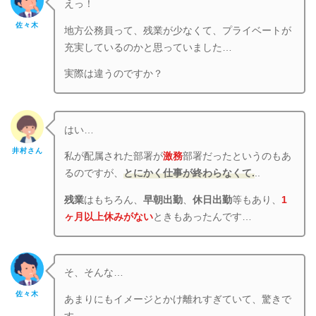
えっ！
佐々木
地方公務員って、残業が少なくて、プライベートが
充実しているのかと思っていました…
実際は違うのですか？
はい…
井村さん
私が配属された部署が
激務
部署だったというのもあ
るのですが、
とにかく仕事が終わらなくて.
..
残業
はもちろん、
早朝出勤
、
休日出勤
等もあり、
1
ヶ月以上休みがない
ときもあったんです…
そ、そんな…
佐々木
あまりにもイメージとかけ離れすぎていて、驚きで