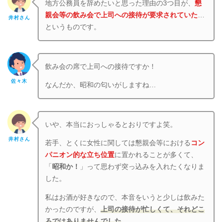
地方公務員を辞めたいと思った理由の3つ目が、
懇
親会等の飲み会で上司への接待が要求されていた
…
井村さん
というものです。
飲み会の席で上司への接待ですか！
佐々木
なんだか、昭和の匂いがしますね…
いや、本当におっしゃるとおりですよ笑。
井村さん
若手、とくに女性に関しては懇親会等における
コン
パニオン的な立ち位置
に置かれることが多くて、
「
昭和か！
」って思わず突っ込みを入れたくなりま
した。
私はお酒が好きなので、本音をいうと少しは飲みた
かったのですが、
上司の接待が忙しくて、それどこ
ろではありませんでした
。