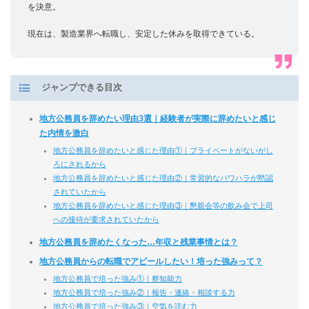
を決意。
現在は、製造業界へ転職し、安定した休みを取得できている。
ジャンプできる目次
地方公務員を辞めたい理由3選｜経験者が実際に辞めたいと感じ
た内情を激白
地方公務員を辞めたいと感じた理由①｜プライベートがないがし
ろにされるから
地方公務員を辞めたいと感じた理由②｜常習的なパワハラが黙認
されていたから
地方公務員を辞めたいと感じた理由③｜懇親会等の飲み会で上司
への接待が要求されていたから
地方公務員を辞めたくなった…年収と残業事情とは？
地方公務員からの転職でアピールしたい！培った強みって？
地方公務員で培った強み①｜察知能力
地方公務員で培った強み②｜報告・連絡・相談する力
地方公務員で培った強み③｜空気を読む力