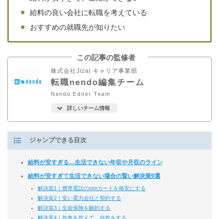
給料の良い会社に転職を考えている
おすすめの就職先が知りたい
この記事の監修者
株式会社Jizai キャリア事業部
転職nendo編集チーム
Nendo Editer Team
詳しいチーム情報
ジャンプできる目次
給料が安すぎる…生活できない年収や月収のライン
給料が安すぎて生活できない場合の賢い解決策9選
解決策1｜携帯電話のsimカードを格安にする
解決策2｜安い電力会社と契約する
解決策3｜生命保険を解約する
解決策4｜外食を控えて、自炊をする