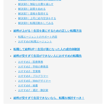
解決策5｜無駄な出費を減らす
解決策6｜副業を始める
解決策7｜資格を取得する
解決策8｜上司に給与交渉をする
解決策9｜転職活動をしてみる
給料が上がる！生活を楽にするための正しい転職方法
転職エージェントのサポート内容
おすすめの転職エージェント
転職して給料UP！生活が楽になった人の成功体験談
給料が安すぎて生活ができない人におすすめの転職先
おすすめ1：医療事務
おすすめ2：学校の事務員
おすすめ3：営業職
おすすめ4：プログラマー
おすすめ5：Webデザイナー
おすすめ6：秘書
おすすめ7：通訳・翻訳家
給料が安すぎて生活できないなら、転職を検討すべき！