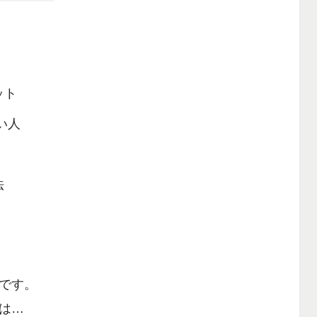
ット
い人
法
です。
は…