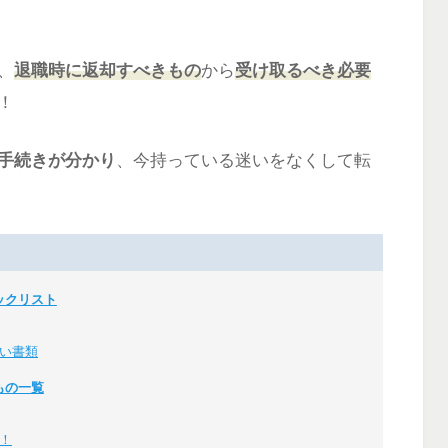
、
退職時に返却すべきもの
から
受け取るべき必要
！
手続きが分かり
、今持っている迷いをなくして転
ックリスト
い書類
もの一覧
！