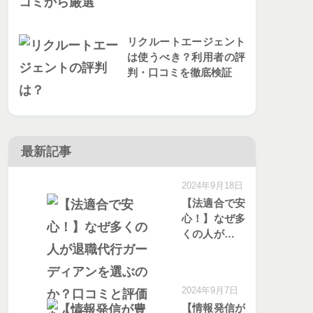
リクルートエージェント
は使うべき？利用者の評
判・口コミを徹底検証
最新記事
2024年9月18日
【法適合で安
心！】なぜ多
くの人が退職
代行ガーディ
アンを選ぶの
か？口コミと
2024年9月7日
評価を分析
【情報発信が