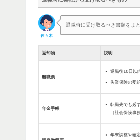
退職時に受け取るべき書類をま
佐々木
返却物
説明
退職後10日
離職票
失業保険の受
転職先でも必
年金手帳
（社会保険事
年末調整や確