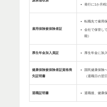
源泉徴収票
発行に1か月
転職先で雇用
雇用保険被保険者証
会社で保管し
能）
厚生年金加入員証
厚生年金に加
健康保険被保険者証資格喪
国民健康保険
失証明書
（退職日の翌
退職証明書
退職後、健康