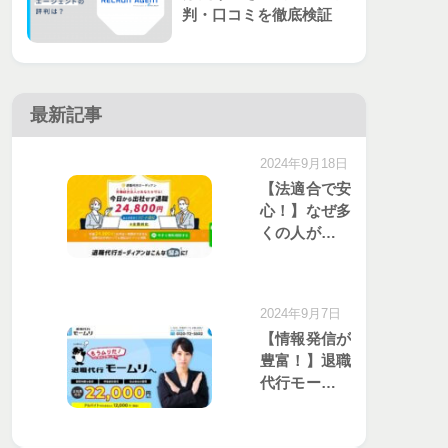
判・口コミを徹底検証
最新記事
2024年9月18日
【法適合で安
心！】なぜ多
くの人が退職
代行ガーディ
アンを選ぶの
か？口コミと
2024年9月7日
評価を分析
【情報発信が
豊富！】退職
代行モームリ
のサービスが
選ばれる理由