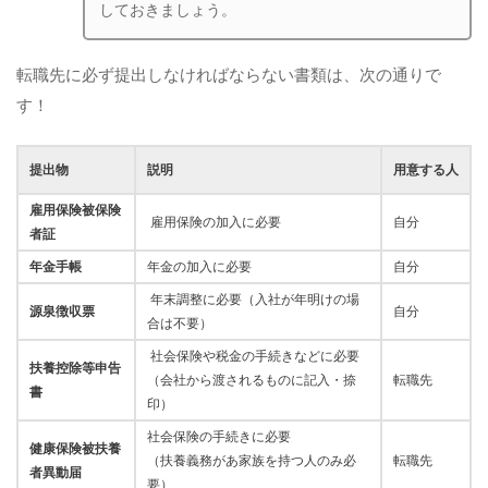
しておきましょう。
転職先に必ず提出しなければならない書類は、次の通りで
す！
提出物
説明
用意する人
雇用保険被保険
雇用保険の加入に必要
自分
者証
年金手帳
年金の加入に必要
自分
年末調整に必要（入社が年明けの場
源泉徴収票
自分
合は不要）
社会保険や税金の手続きなどに必要
扶養控除等申告
（会社から渡されるものに記入・捺
転職先
書
印）
社会保険の手続きに必要
健康保険被扶養
（扶養義務があ家族を持つ人のみ必
転職先
者異動届
要）