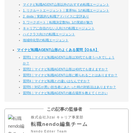
マイナビ転職AGENT山形以外のおすすめ転職エージェント
1. リクルートエージェント｜業界No. 1の転職エージェント
2. doda｜実践的な転職アドバイスに定評あり
3. ワークポート｜転職決定数No. 1の実績が魅力
キャリアに自信のない人向けの転職エージェント
ハイクラス向けの転職エージェント
地域特化型の転職エージェント
マイナビ転職AGENT山形のよくある質問【Q＆A】
質問1｜マイナビ転職AGENT山形は30代でも使うべきでしょう
か？
質問2｜マイナビ転職AGENT山形は40代でも使えますか？
質問3｜マイナビ転職AGENT山形に断られることはありますか？
質問4｜マイナビ転職との違いはなんですか？
質問5｜対応が悪い担当者にあたった時の対処法はありますか？
質問6｜マイナビ転職AGENTの拠点場所を教えてください
この記事の監修者
株式会社Jizai キャリア事業部
転職nendo編集チーム
Nendo Editer Team