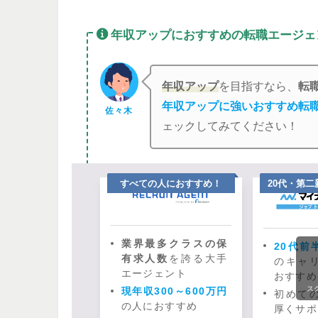
年収アップにおすすめの転職エージェ
年収アップ
を目指すなら、
転
年収アップに強いおすすめ転
佐々木
ェックしてみてください！
すべての人におすすめ！
20代・第
業界最多クラスの保
20代前
有求人数
を誇る大手
のキャ
エージェント
おすすめ
ス
現年収300～600万円
初めて
の人におすすめ
厚くサポ