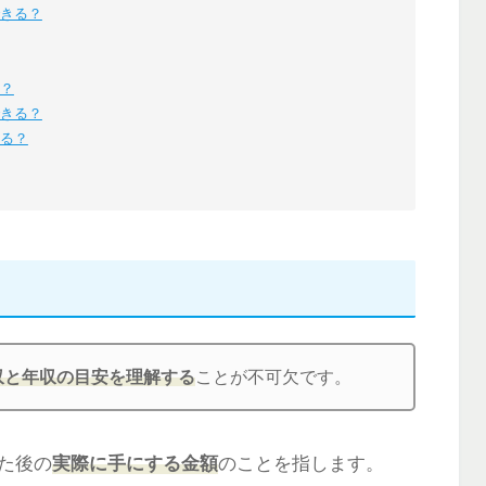
できる？
る？
できる？
きる？
収と年収の目安を理解する
ことが不可欠です。
た後の
実際に手にする金額
のことを指します。