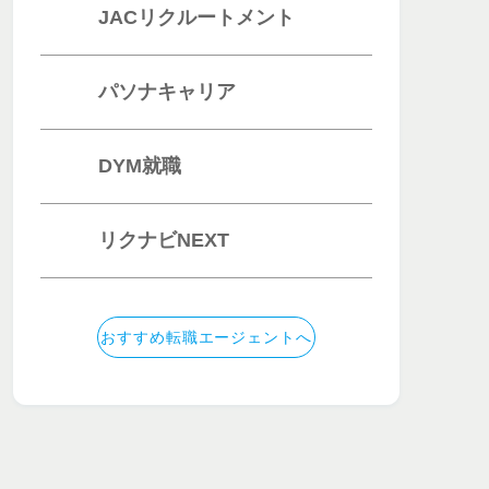
JACリクルートメント
パソナキャリア
DYM就職
リクナビNEXT
収アップなら
フリーターの年収アップなら
おすすめ転職エージェントへ
・エンジニ
フリーター・職歴に
エイター
の
自信がない人
におす
すめ
すめ
のアドバイ
未経験から憧れの優
サポート
良企業へ！