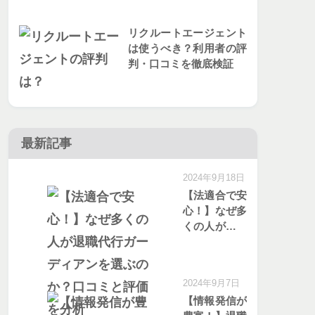
リクルートエージェント
は使うべき？利用者の評
判・口コミを徹底検証
最新記事
2024年9月18日
【法適合で安
心！】なぜ多
くの人が退職
代行ガーディ
アンを選ぶの
か？口コミと
2024年9月7日
評価を分析
【情報発信が