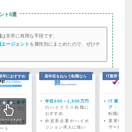
ント5選
職
は非常に有用な手段です。
職エージェント
を属性別にまとめたので、ぜひチ
二新卒におすすめ
高年収をねらう転職なら
IT業界での年
年収600～1,500万円
IT業界
半・第二新卒
のハイクラス転職に
ア・クリ
リアアップに
おすすめ
転職におす
クロールできます
外資系企業やハイポ
業界特化
の転職でも手
ジション求人に強い
ザーが徹底
ート