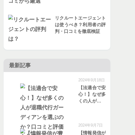
リクルートエージェント
は使うべき？利用者の評
判・口コミを徹底検証
最新記事
2024年9月18日
【法適合で安
心！】なぜ多
くの人が退職
代行ガーディ
アンを選ぶの
か？口コミと
2024年9月7日
評価を分析
【情報発信が