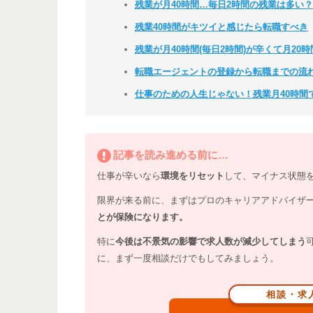
残業が月40時間…毎日2時間の残業は多い？
残業40時間がキツイと感じたら転職すべき
残業が月40時間(毎日2時間)が辛くて月2
転職エージェントの登録から転職までの流
仕事のための人生じゃない！残業月40時間
記事を読み進める前に…
仕事が辛いなら
環境をリセット
して、マイナス状態
限界が来る前に、まずはプロのキャリアアドバイザ
とが保険になります。
特に
今後は不景気の影響で求人数が減少してしまう
に、まず一度相談だけでもしてみましょう。
相談・求