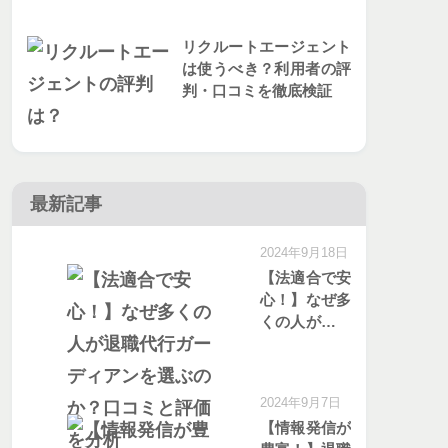
リクルートエージェント
は使うべき？利用者の評
判・口コミを徹底検証
最新記事
2024年9月18日
【法適合で安
心！】なぜ多
くの人が退職
代行ガーディ
アンを選ぶの
か？口コミと
2024年9月7日
評価を分析
【情報発信が