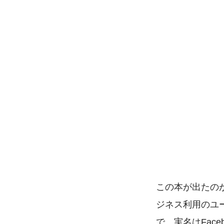
この本が出たのが
ジネス利用のユ
で、実名はFaceb