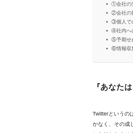
①会社の
②会社の
③個人で
④社内へ
⑤予期せ
⑥情報収
『あなたはな
Twitterと
かなく、その成