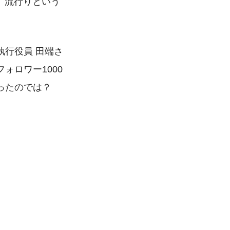
ね。流行りという
 執行役員 田端さ
フォロワー1000
ったのでは？