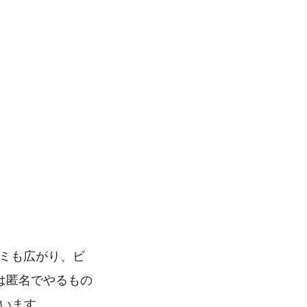
コミも広がり、ビ
terは匿名でやるもの
います。