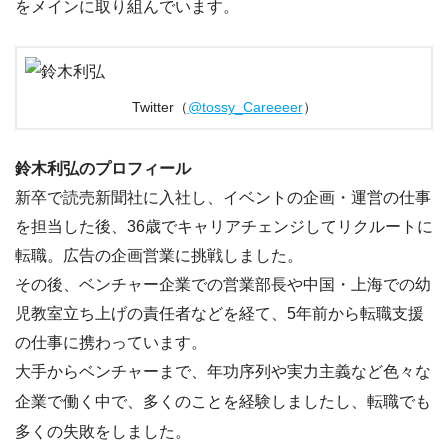
をメインに取り組んでいます。
Twitter（
@tossy_Careeeer
）
鈴木利弘のプロフィール
新卒で
読売新聞社
に入社し、イベントの企画・運営の仕事
を担当した後、36歳でキャリアチェンジして
リクルート
に
転職。広告の企画営業に挑戦しました。
その後、
ベンチャー企業での営業部長
や
中国・上海での幼
児教室立ち上げの責任者
などを経て、5年前から転職支援
の仕事に携わっています。
大手からベンチャーまで、年功序列や実力主義など色々な
企業で働く中で、多くのことを経験しましたし、転職でも
多くの失敗をしました。