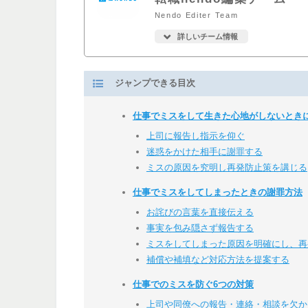
Nendo Editer Team
詳しいチーム情報
ジャンプできる目次
仕事でミスをして生きた心地がしないとき
上司に報告し指示を仰ぐ
迷惑をかけた相手に謝罪する
ミスの原因を究明し再発防止策を講じる
仕事でミスをしてしまったときの謝罪方法
お詫びの言葉を直接伝える
事実を包み隠さず報告する
ミスをしてしまった原因を明確にし、再
補償や補填など対応方法を提案する
仕事でのミスを防ぐ6つの対策
上司や同僚への報告・連絡・相談を欠か