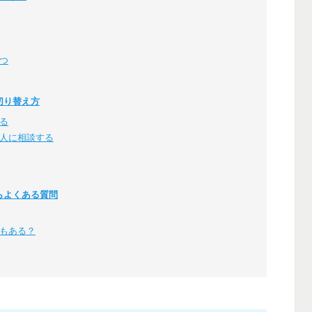
つ
切り替え方
る
人に相談する
らよくある質問
もある？