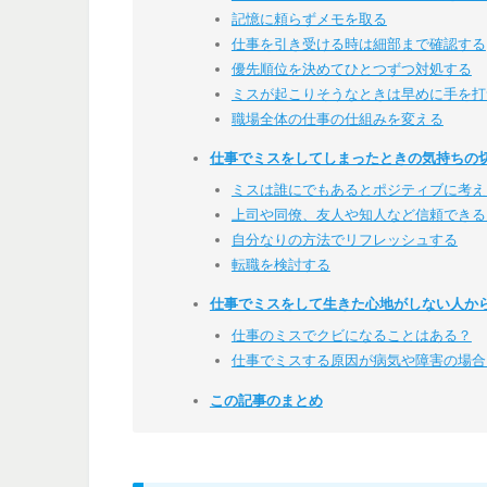
記憶に頼らずメモを取る
仕事を引き受ける時は細部まで確認する
優先順位を決めてひとつずつ対処する
ミスが起こりそうなときは早めに手を打
職場全体の仕事の仕組みを変える
仕事でミスをしてしまったときの気持ちの
ミスは誰にでもあるとポジティブに考え
上司や同僚、友人や知人など信頼できる
自分なりの方法でリフレッシュする
転職を検討する
仕事でミスをして生きた心地がしない人か
仕事のミスでクビになることはある？
仕事でミスする原因が病気や障害の場合
この記事のまとめ