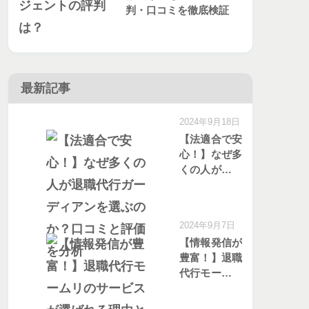
判・口コミを徹底検証
最新記事
2024年9月18日
【法適合で安
心！】なぜ多
くの人が退職
代行ガーディ
アンを選ぶの
か？口コミと
2024年9月7日
評価を分析
【情報発信が
豊富！】退職
代行モームリ
のサービスが
選ばれる理由