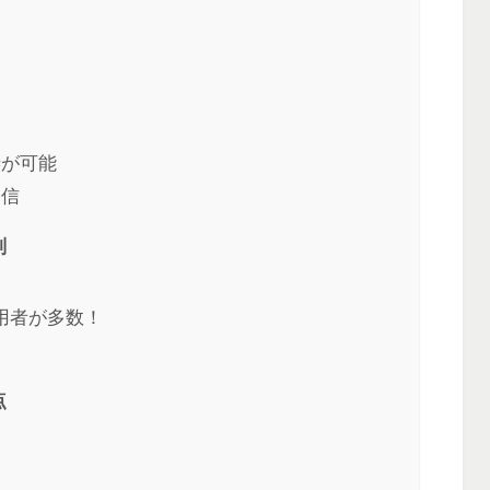
渉が可能
発信
判
用者が多数！
点