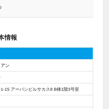
め
本情報
ィアン
合
-15 アーバンビルサカス8 B棟1階3号室