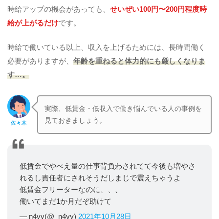
時給アップの機会があっても、
せいぜい100円〜200円程度時
給が上がるだけ
です。
時給で働いている以上、収入を上げるためには、長時間働く
必要がありますが、
年齢を重ねると体力的にも厳しくなりま
す…。
実際、低賃金・低収入で働き悩んでいる人の事例を
見ておきましょう。
佐々木
低賃金でやべえ量の仕事背負わされてて今後も増やさ
れるし責任者にされそうだしまじで震えちゃうよ
低賃金フリーターなのに、、、
働いてまだ1か月だぞ助けて
— n4vy(@_n4vy)
2021年10月28日