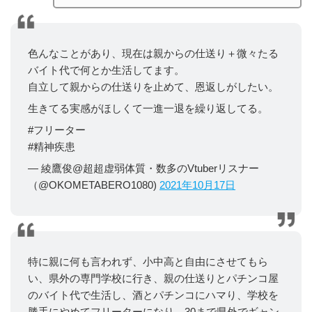
色んなことがあり、現在は親からの仕送り＋微々たる
バイト代で何とか生活してます。
自立して親からの仕送りを止めて、恩返しがしたい。
生きてる実感がほしくて一進一退を繰り返してる。
#フリーター
#精神疾患
— 綾鷹俊@超超虚弱体質・数多のVtuberリスナー
（@OKOMETABERO1080)
2021年10月17日
特に親に何も言われず、小中高と自由にさせてもら
い、県外の専門学校に行き、親の仕送りとパチンコ屋
のバイト代で生活し、酒とパチンコにハマり、学校を