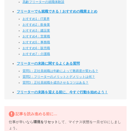
高齢フリーターの就職体験談
フリーターでも就職できる！おすすめの職業まとめ
おすすめ1：IT業界
おすすめ2：飲食業
おすすめ3：建設業
おすすめ4：営業職
おすすめ5：事務職
おすすめ6：販売職
おすすめ7：介護職
フリーターの末路に関するよくある質問
質問1：正社員就職は年齢によって難易度が変わる？
質問2：フリーターのメリットとデメリットは何？
質問3：正社員就職を成功させるコツはある？
フリーターの末路を迎える前に、今すぐ行動を始めよう！
記事を読み進める前に…
仕事が辛いなら
環境をリセット
して、マイナス状態を一旦ゼロにしまし
ょう。