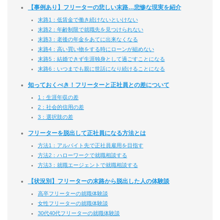
【事例あり】フリーターの悲しい末路…悲惨な現実を紹介
末路1：低賃金で働き続けないといけない
末路2：年齢制限で就職先を見つけられない
末路3：老後の年金をあてに出来なくなる
末路4：高い買い物をする時にローンが組めない
末路5：結婚できず生涯独身として過ごすことになる
末路6：いつまでも親に世話になり続けることになる
知っておくべき！フリーターと正社員との差について
1：生涯年収の差
2：社会的信用の差
3：選択肢の差
フリーターを脱出して正社員になる方法とは
方法1：アルバイト先で正社員雇用を目指す
方法2：ハローワークで就職相談する
方法3：就職エージェントで就職相談する
【状況別】フリーターの末路から脱出した人の体験談
高卒フリーターの就職体験談
女性フリーターの就職体験談
30代40代フリーターの就職体験談