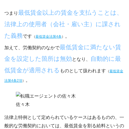
最低賃金以上の賃金を支払うことは、
つまり
法律上の使用者（会社・雇い主）に課され
た義務
です
。
（
最低賃金法第4条
）
最低賃金に満たない賃
加えて、労働契約のなかで
金を設定した箇所は無効
自動的に最
となり、
低賃金が適用される
ものとして扱われます
（
最低賃金
。
法第4条2項
）
佐々木
法律上特例として定められているケースはあるものの、
一
般的な労働契約においては、最低賃金を割る給料というの