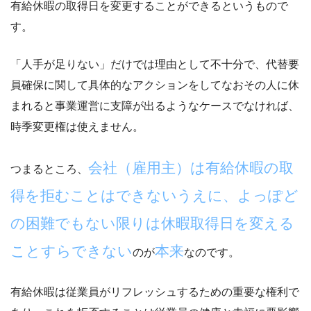
有給休暇の取得日を変更することができる
というもので
す。
「
人手が足りない
」だけでは理由として不十分で、
代替要
員確保に関して具体的なアクションをしてなおその人に休
まれると事業運営に支障が出るようなケース
でなければ、
時季変更権は使えません。
会社（雇用主）は有給休暇の取
つまるところ、
得を拒むことはできないうえに、よっぽど
の困難でもない限りは休暇取得日を変える
ことすらできない
本来
のが
なのです。
有給休暇は
従業員がリフレッシュするための重要な権利
で