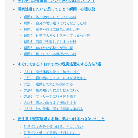
そもそも現実逃避したいと思うのは悪いこと？
現実逃避したいと思ってしまう瞬間・心理状態
瞬間1：体が疲れてしまっている時
瞬間2：自分の思い通りにならなかった時
瞬間3：家事や育児に嫌気が差した時
瞬間4：仕事で大きなミスをしてしまった時
瞬間5：恋愛で失敗してしまった時
瞬間6：遊びたい気持ちが強い時
瞬間7：目指している目標がない時
すぐにできる！おすすめの現実逃避をする方法7選
方法1：有給休暇を使って旅行に行く
方法2：買い物をしてストレスを発散する
方法3：運動して気分転換をする
方法4：気の知れた友達と飲みに行く
方法5：マッサージに行き体を癒す
方法6：部屋の隅々まで掃除をする
方法7：他の仕事に関する情報を集める
要注意！現実逃避する時に気をつけるべき3つのこと
注意点1：自分を傷つけることはしない
注意点2：勢いで重要な決断をしない