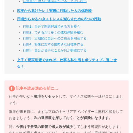
注意点3：他人に迷惑をかけることはしない
現実から逃げたい！実際に行動した人の体験談
日頃からやるべきストレスを減らすための5つの行動
行動1：自分で問題解決できる力を養う
行動2：できるだけ多くの成功体験を積む
行動3：定期的に自分へのご褒美を用意する
行動4：将来に対する前向きな目標を作る
行動5：自分が苦手なことが何か明確にする
上手く現実逃避できれば、仕事も私生活もポジティブに過ごせ
る！
記事を読み進める前に…
仕事が辛いなら
環境をリセット
して、マイナス状態を一旦ゼロにしまし
ょう。
限界が来る前に、まずはプロのキャリアアドバイザーに無料相談をして
おきましょう。
次の選択肢を探しておくことが保険になります。
特に
今後は不景気の影響で求人数が減少してしまう
可能性があります。
少しでも転職を考えているなら、今のうちに、まず一度相談だけでもし