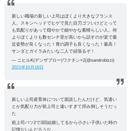
新しい職場の新しい上司はぼくより大きなフランス
人。スキンヘッドでヒゲで見た目刃ゴツいけどとって
も気配りがあって穏やかで細やかな素晴らしい人。何
よりぼくよりも数センチ背が高いから話すのが楽で最
近姿勢が良くなった！胃の調子も良くなった！最高！
サンダとガイラみたいな二人で頑張るぞ！
— ニヒルK(デンザブロー)ワクチン×2(@sandrobizzi)
2021年10月16日
新しい上司産育休について面談したんだけど、気遣い
とか気配り力が前上司と違いすぎて拝み倒しそうだっ
た
前上司バツ2で3回結婚してるから小さい子供いた時の
記憶ないんだろうな。