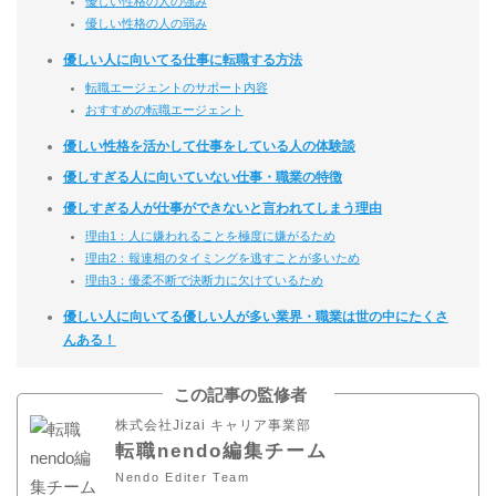
優しい性格の人の強み
優しい性格の人の弱み
優しい人に向いてる仕事に転職する方法
転職エージェントのサポート内容
おすすめの転職エージェント
優しい性格を活かして仕事をしている人の体験談
優しすぎる人に向いていない仕事・職業の特徴
優しすぎる人が仕事ができないと言われてしまう理由
理由1：人に嫌われることを極度に嫌がるため
理由2：報連相のタイミングを逃すことが多いため
理由3：優柔不断で決断力に欠けているため
優しい人に向いてる優しい人が多い業界・職業は世の中にたくさ
んある！
この記事の監修者
株式会社Jizai キャリア事業部
転職nendo編集チーム
Nendo Editer Team