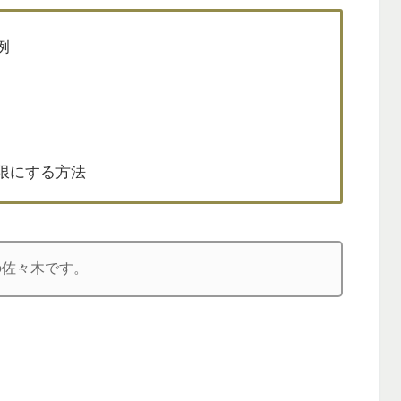
例
限にする方法
の佐々木です。