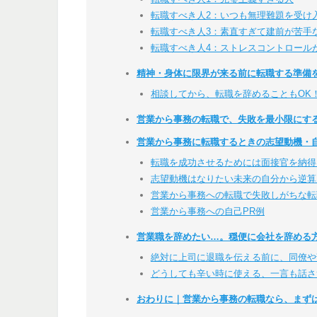
転職すべき人2：いつも無理難題を受け
転職すべき人3：素直すぎて建前が苦手
転職すべき人4：ストレスコントロール
精神・身体に限界が来る前に転職する準備
相談してから、転職を辞めることもOK
営業から事務の転職で、失敗を最小限にす
営業から事務に転職するときの志望動機・自
転職を成功させるためには面接官を納得
志望動機はなりたい未来の自分から逆算
営業から事務への転職で失敗しがちな転
営業から事務への自己PR例
営業職を辞めたい…。穏便に会社を辞める
絶対に上司に退職を伝える前に、同僚や
どうしても辛い時に使える、一言も話さ
おわりに｜営業から事務の転職なら、まず