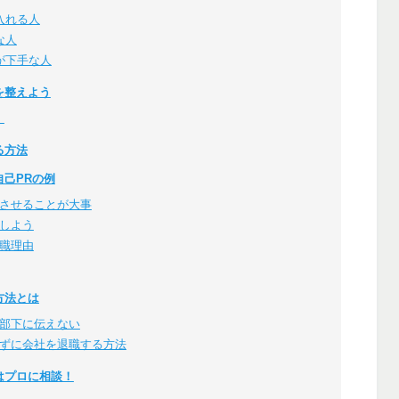
入れる人
な人
が下手な人
を整えよう
！
る方法
己PRの例
させることが大事
しよう
職理由
方法とは
部下に伝えない
ずに会社を退職する方法
はプロに相談！