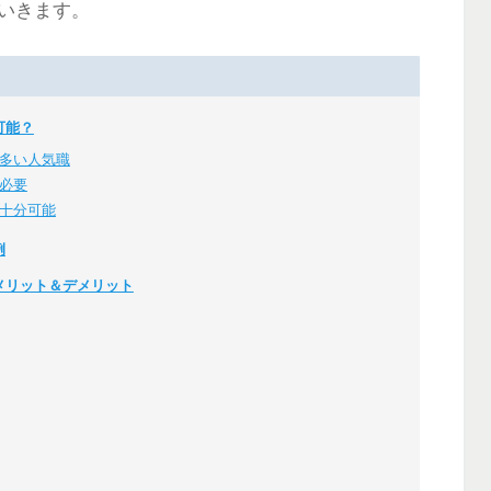
いきます。
可能？
多い人気職
必要
十分可能
例
メリット＆デメリット