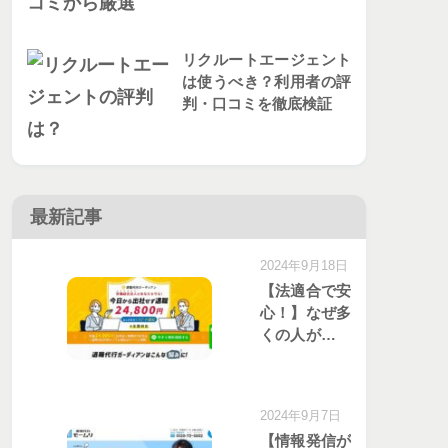
リクルートエージェント
は使うべき？利用者の評
判・口コミを徹底検証
最新記事
2024年9月18日
【法適合で安
心！】なぜ多
くの人が退職
代行ガーディ
アンを選ぶの
か？口コミと
2024年9月7日
評価を分析
【情報発信が