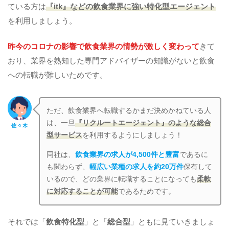
ている方は
『itk』などの飲食業界に強い特化型エージェント
を利用しましょう。
昨今のコロナの影響で飲食業界の情勢が激しく変わって
きて
おり、業界を熟知した専門アドバイザーの知識がないと飲食
への転職が難しいためです。
ただ、飲食業界へ転職するかまだ決めかねている人
は、一旦
『リクルートエージェント』のような総合
佐々木
型サービス
を利用するようにしましょう！
同社は、
飲食業界の求人が4,500件と豊富
であるに
も関わらず、
幅広い業種の求人を約20万件
保有して
いるので、どの業界に転職することになっても
柔軟
に対応することが可能
であるためです。
それでは「
飲食特化型
」と「
総合型
」ともに見ていきましょ