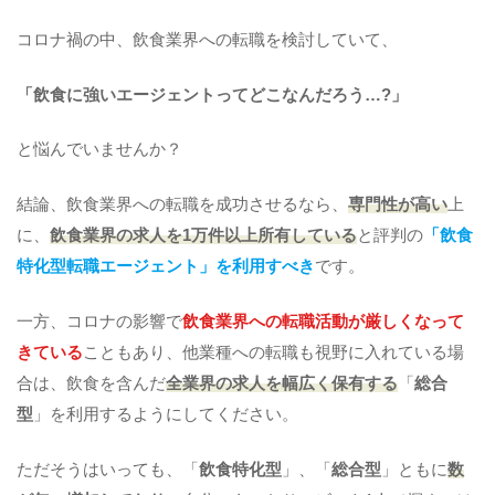
コロナ禍の中、飲食業界への転職を検討していて、
「飲食に強いエージェントってどこなんだろう…?」
と悩んでいませんか？
結論、飲食業界への転職を成功させるなら、
専門性が高い
上
に、
飲食業界の求人を1万件以上所有している
と評判の
「飲食
特化型転職エージェント」を利用すべき
です。
一方、コロナの影響で
飲食業界への転職活動が厳しくなって
きている
こともあり、他業種への転職も視野に入れている場
合は、飲食を含んだ
全業界の求人を幅広く保有する
「
総合
型
」を利用するようにしてください。
ただそうはいっても、「
飲食特化型
」、「
総合型
」ともに
数