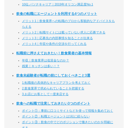
10位.パソナキャリア｜2019年オリコン満足度No.1
飲食の転職にエージェントを利用する4つのメリット
メリット1｜飲食業界への転職のプロから客観的なアドバイスをも
らえる
メリット2｜転職サイトには載っていない求人に応募できる
メリット3｜応募先の内部事情を知ることが出来る
メリット4｜年収や条件の交渉を行ってくれる
転職前に押さえておきたい！飲食業者の基本情報
年収｜飲食業界は低賃金なのか？
残業｜キッチンは多い！？
飲食未経験者が転職の前にしておくべきこと3選
1.転職後の具体的なキャリアプランを考えておく
2.飲食業界で求められていることを把握する
3.お店にお客として一度来店する
飲食への転職で注意しておきたい3つのポイント
ポイント①：事前に口コミサイトなどを使って情報を集めておく
ポイント②：転職エージェントは1社に絞らない
ポイント③：飲食の中でどのポジションで働きたいのかを明確に
する