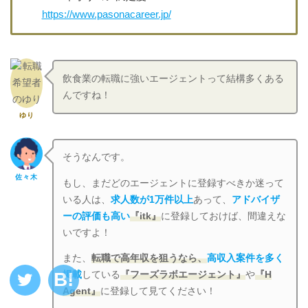
https://www.pasonacareer.jp/
飲食業の転職に強いエージェントって結構多くある
んですね！
ゆり
そうなんです。
佐々木
もし、まだどのエージェントに登録すべきか迷って
いる人は、
求人数が1万件以上
あって、
アドバイザ
ーの評価も高い
『itk』
に登録しておけば、間違えな
いですよ！
また、
転職で高年収を狙うなら、
高収入案件を多く
掲載
している
『フーズラボエージェント』
や
『H
Agent』
に登録して見てください！