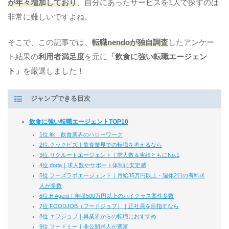
が年々増加しており
、自分にあったサービスを1人で探すのは
非常に難しいですよね。
そこで、この記事では、
転職nendoが独自調査
したアンケー
ト結果の
利用者満足度
を元に
「飲食に強い転職エージェン
ト」
を厳選しました！
ジャンプできる目次
飲食に強い転職エージェントTOP10
1位.itk｜飲食業界のハローワーク
2位.クックビズ｜飲食業界での転職を考えるなら
3位.リクルートエージェント｜求人数＆実績ともにNo.1
4位.doda｜求人数やサポート体制に安定感
5位.フーズラボエージェント｜月給35万円以上・週休2日の有料求
人が多数
6位.H Agent｜年収500万円以上のハイクラス案件多数
7位.FOODJOB（フードジョブ）｜正社員を目指すなら
8位.エフジョブ｜異業界からの転職におすすめ
9位.フードミー｜非公開求人が豊富