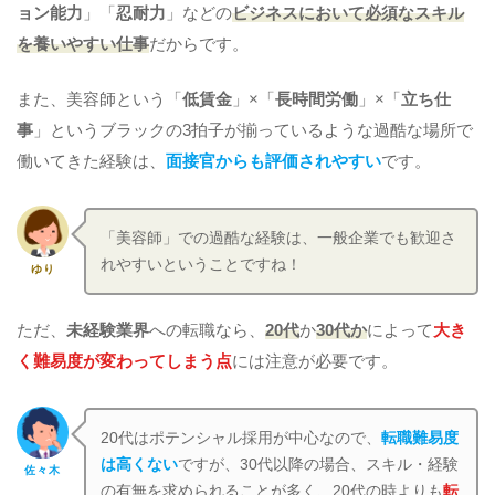
ョン能力
」「
忍耐力
」などの
ビジネスにおいて必須なスキル
を養いやすい仕事
だからです。
また、美容師という「
低賃金
」×「
長時間労働
」×「
立ち仕
事
」というブラックの3拍子が揃っているような過酷な場所で
働いてきた経験は、
面接官からも評価されやすい
です。
「美容師」での過酷な経験は、一般企業でも歓迎さ
れやすいということですね！
ゆり
ただ、
未経験業界
への転職なら、
20代
か
30代か
によって
大き
く難易度が変わってしまう点
には注意が必要です。
20代はポテンシャル採用が中心なので、
転職難易度
は高くない
ですが、30代以降の場合、スキル・経験
佐々木
の有無を求められることが多く、20代の時よりも
転