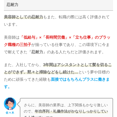
忍耐力
美容師としての忍耐力
もまた、転職の際には高く評価されて
います。
美容師は
「低給与」×「長時間労働」×「立ち仕事」のブラッ
ク職種の三拍子
が揃っている仕事であり、この環境下に今ま
で耐えてきた『
忍耐力
』のある人たちだと評価されます。
また、入社してから、
3年間はアシスタントとして髪を切るこ
とができず、黙々と掃除などをし続けた…
という夢や目標の
ために頑張ってきた経験も
面接ではもちろんプラスに働きま
す。
さらに、美容師の業界は、上下関係もかなり激しい
ので、
年功序列・礼儀作法がかなりしっかりしてい
佐々木