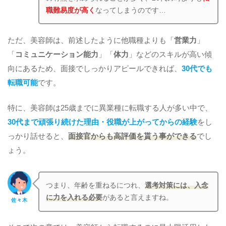
職難易度が高く
なってしまうのです…
ただ、美容師は、前述したように他職種よりも「
営業力
」
「
コミュニケーション能力
」「
体力
」などのスキルが高い傾
向にあるため、面接でしっかりアピールできれば、
30代でも
転職可能
です。
特に、美容師は25歳までに異業種に転職する人が多い中で、
30代まで頑張り続けた理由・役職が上がってからの経験
をし
っかり話せると、
面接官からも高評価を貰う事ができる
でし
ょう。
つまり、年齢を重ねるにつれ、
選考対策には、入念
に力を入れる必要
があると言えますね。
佐々木