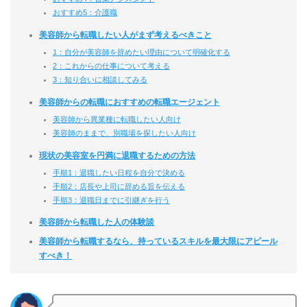
おすすめ5：介護職
美容師から転職したい人がまず考えるべきこと
1：自分が美容師を辞めたい理由について明確化する
2：これからの仕事について考える
3：知り合いに相談してみる
美容師からの転職におすすめの転職エージェント
美容師から異業種に転職したい人向け
美容師のままで、別職場を探したい人向け
現状の美容室を円満に退職するための方法
手順1：退職したい日程を自分で決める
手順2：店長や上司に辞める旨を伝える
手順3：退職日までに引継ぎを行う
美容師から転職した人の体験談
美容師から転職するなら、持っているスキルを最大限にアピール
すべき！