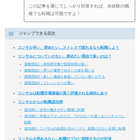
この記事を通してしっかり対策すれば、未経験の職
種でも転職は可能ですよ！
ジャンプできる目次
コンサル辛い、辞めたい…ストレスで疲れるなら転職しよう
コンサルについていけない…辞めたい理由で多いのは？
退職理由1｜長時間労働で残業時間が多い
退職理由2｜周りが優秀で自分との差を感じる
退職理由3｜新しい価値を創造していない感じがする
退職理由4｜プレッシャーが重い
コンサルは転職市場価値が高く評価される傾向にあり
コンサルからの転職成功例
成功例1｜女性が働きやすい職場に転職
成功例2｜年収は下がったけど…”やりがい”を感じるベンチャーに
転職
成功例3｜コンサルの知識を活かしつつ、残業の少ない企業に転職
コンサルを辞めるなら…転職のプロに相談するのが近道