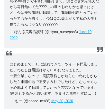
病棟3年目まで本当に過酷すぎて、涙と吐き気を堪えな
がら毎日働いてた????この世のおわりかと思ったけ
ど、今は美容看護に転職して、看護師免許とってよか
ったて心から思うし、今はQOL爆上がりで私の人生も
捨てたもんじゃない????????
— ぽん@美容看護師 (@biyou_nursepon8)
June 10,
2020
はじめまして。TLに流れてきて、ツイート拝見しまし
た。わたしは看護師からCRCになりました。
一般企業、なので、病院勤務しか知らないわたしから
したら未開の地で不安まみれでしたけど、むちゃくち
ゃ心地よくて転職してよかった????となっています。
(体調もあるかと思います、あまりご無理せずに…！)
— え ー (@eeeco_ms88)
May 30, 2020