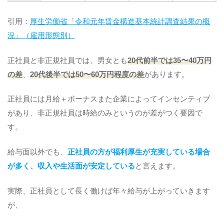
引用：
厚生労働省「令和元年賃金構造基本統計調査結果の概
況」（雇用形態別）
正社員と非正規社員では、男女とも
20代前半では35〜40万円
の差
、
20代後半では50〜60万円程度の差
があります。
正社員には月給＋ボーナスまた企業によってインセンティブ
があり、非正規社員は時給のみというのが差がつく要因で
す。
給与面以外でも、
正社員の方が福利厚生が充実している場合
が多く、収入や生活面が安定している
と言えます。
実際、正社員として長く働けば年々給与が上がっていきます
が、