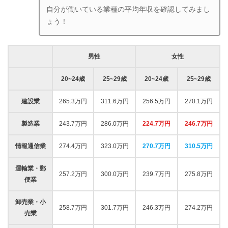
自分が働いている業種の平均年収を確認してみまし
ょう！
男性
女性
20~24歳
25~29歳
20~24歳
25~29歳
建設業
265.3万円
311.6万円
256.5万円
270.1万円
製造業
243.7万円
286.0万円
224.7万円
246.7万円
情報通信業
274.4万円
323.0万円
270.7万円
310.5万円
運輸業・郵
257.2万円
300.0万円
239.7万円
275.8万円
便業
卸売業・小
258.7万円
301.7万円
246.3万円
274.2万円
売業