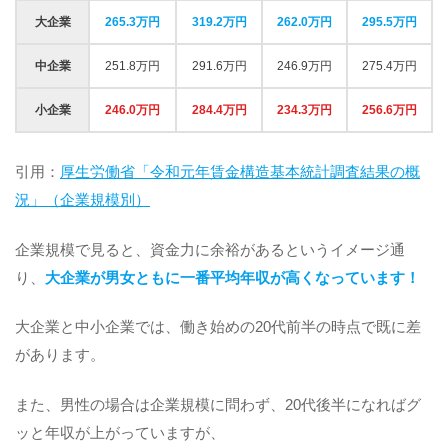
大企業
265.3万円
319.2万円
262.0万円
295.5万円
中企業
251.8万円
291.6万円
246.9万円
275.4万円
小企業
246.0万円
284.4万円
234.3万円
256.6万円
引用：
厚生労働省「令和元年賃金構造基本統計調査結果の概
況」（企業規模別）
企業規模で見ると、資金力に余裕があるというイメージ通
り、
大企業が男女ともに一番平均年収が高くなっています！
大企業と中小企業では、働き始めの20代前半の時点で既に差
があります。
また、男性の場合は企業規模に問わず、20代後半になればグ
ッと年収が上がっていますが、