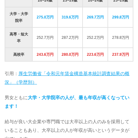
20~24歳
25~29歳
20~24歳
25~29歳
大学・大学
275.0万円
319.6万円
269.7万円
299.8万円
院卒
高専・短大
252.7万円
287.2万円
252.2万円
278.8万円
卒
高校卒
243.6万円
280.0万円
223.6万円
237.9万円
引用：
厚生労働省「令和元年賃金構造基本統計調査結果の概
況」（学歴別）
男女ともに
大学・大学院卒の人が、最も年収が高くなってい
ます！
給与が良い大企業や専門職では大卒以上の人のみを採用して
いることもあり、大卒以上の人が年収が高いというデータが