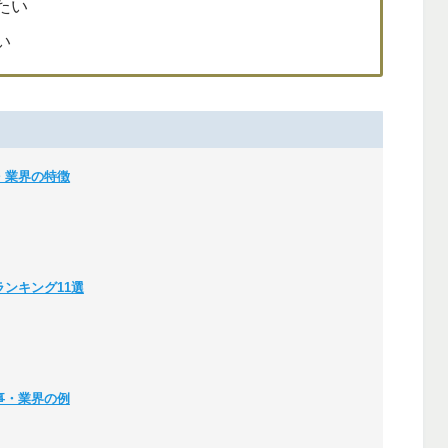
たい
い
・業界の特徴
ンキング11選
事・業界の例