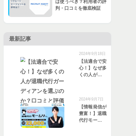
は使うべき？利用者の評
判・口コミを徹底検証
最新記事
2024年9月18日
【法適合で安
心！】なぜ多
くの人が退職
代行ガーディ
アンを選ぶの
か？口コミと
2024年9月7日
評価を分析
【情報発信が
豊富！】退職
代行モームリ
のサービスが
選ばれる理由