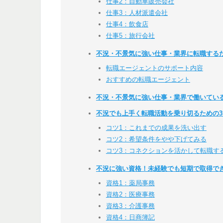
仕事2：自動車販売会社
仕事3：人材派遣会社
仕事4：飲食店
仕事5：旅行会社
不況・不景気に強い仕事・業界に転職する
転職エージェントのサポート内容
おすすめの転職エージェント
不況・不景気に強い仕事・業界で働いてい
不況でも上手く転職活動を乗り切るための3
コツ1：これまでの成果を洗い出す
コツ2：希望条件をやや下げてみる
コツ3：コネクションを活かして転職す
不況に強い資格！未経験でも短期で取得で
資格1：薬局事務
資格2：医療事務
資格3：介護事務
資格4：日商簿記