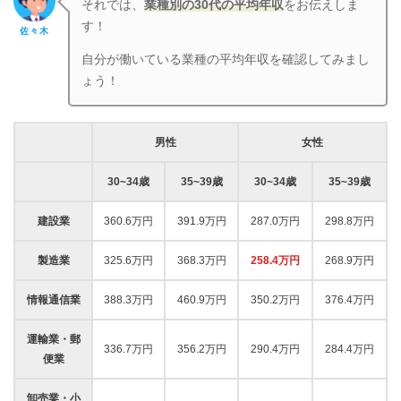
それでは、
業種別の30代の平均年収
をお伝えしま
す！
佐々木
自分が働いている業種の平均年収を確認してみまし
ょう！
男性
女性
30~34歳
35~39歳
30~34歳
35~39歳
建設業
360.6万円
391.9万円
287.0万円
298.8万円
製造業
325.6万円
368.3万円
258.4万円
268.9万円
情報通信業
388.3万円
460.9万円
350.2万円
376.4万円
運輸業・郵
336.7万円
356.2万円
290.4万円
284.4万円
便業
卸売業・小