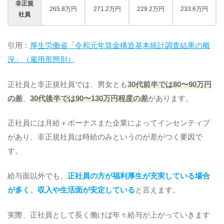
非正規
265.8万円
271.2万円
229.2万円
233.6万円
社員
引用：
厚生労働省「令和元年賃金構造基本統計調査結果の概
況」（雇用形態別）
正社員と非正規社員では、男女とも
30代前半では80〜90万円
の差
、
30代後半では90〜130万円程度の差
があります。
正社員には月給＋ボーナスまた企業によってインセンティブ
があり、非正規社員は時給のみというのが差がつく要因で
す。
給与面以外でも、
正社員の方が福利厚生が充実している場合
が多く、収入や生活面が安定している
と言えます。
実際、正社員として長く働けば年々給与が上がっていきます