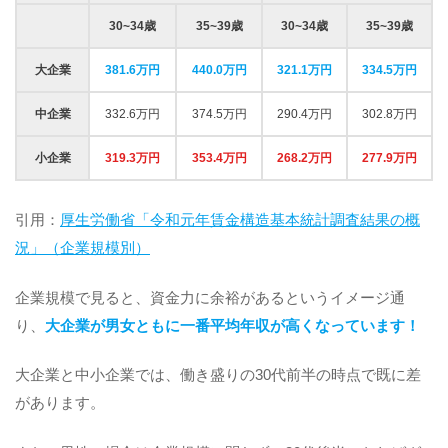
30~34歳
35~39歳
30~34歳
35~39歳
大企業
381.6万円
440.0万円
321.1万円
334.5万円
中企業
332.6万円
374.5万円
290.4万円
302.8万円
小企業
319.3万円
353.4万円
268.2万円
277.9万円
引用：
厚生労働省「令和元年賃金構造基本統計調査結果の概
況」（企業規模別）
企業規模で見ると、資金力に余裕があるというイメージ通
り、
大企業が男女ともに一番平均年収が高くなっています！
大企業と中小企業では、働き盛りの30代前半の時点で既に差
があります。