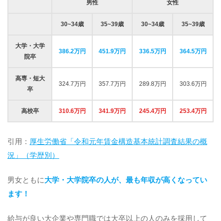
男性
女性
30~34歳
35~39歳
30~34歳
35~39歳
大学・大学
386.2万円
451.9万円
336.5万円
364.5万円
院卒
高専・短大
324.7万円
357.7万円
289.8万円
303.6万円
卒
高校卒
310.6万円
341.9万円
245.4万円
253.4万円
引用：
厚生労働省「令和元年賃金構造基本統計調査結果の概
況」（学歴別）
男女ともに
大学・大学院卒の人が、最も年収が高くなってい
ます！
給与が良い大企業や専門職では大卒以上の人のみを採用して