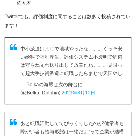
佐々木
Twitterでも、評価制度に関することは数多く投稿されてい
ます！
中小派遣はまじで地獄やったな。。。くっそ安
い給料で福利厚生、評価システム不透明で約束
は守らねぇわ送り出して放置だわ。。。見限っ
て超大手技術派遣に転職したらまじで天国やし
— Belkaの海豚は次の舞台に
(@Belka_Dolphin)
2021年8月10日
あと転職活動しててびっくりしたのが“健常者も
障がい者も給与形態は一緒だよ”って企業が結構