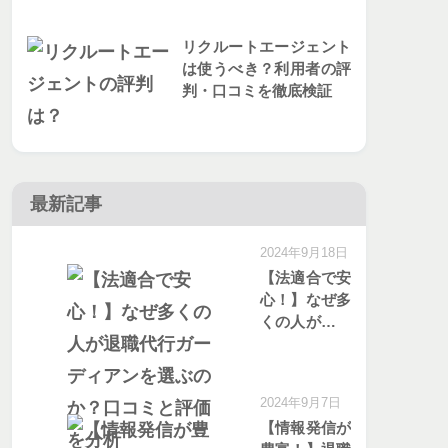
リクルートエージェント
は使うべき？利用者の評
判・口コミを徹底検証
最新記事
2024年9月18日
【法適合で安
心！】なぜ多
くの人が退職
代行ガーディ
アンを選ぶの
か？口コミと
2024年9月7日
評価を分析
【情報発信が