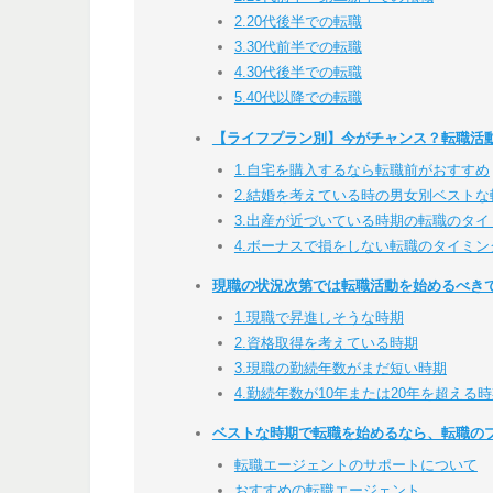
2.20代後半での転職
3.30代前半での転職
4.30代後半での転職
5.40代以降での転職
【ライフプラン別】今がチャンス？転職活
1.自宅を購入するなら転職前がおすすめ
2.結婚を考えている時の男女別ベストな
3.出産が近づいている時期の転職のタイ
4.ボーナスで損をしない転職のタイミン
現職の状況次第では転職活動を始めるべき
1.現職で昇進しそうな時期
2.資格取得を考えている時期
3.現職の勤続年数がまだ短い時期
4.勤続年数が10年または20年を超える
ベストな時期で転職を始めるなら、転職の
転職エージェントのサポートについて
おすすめの転職エージェント