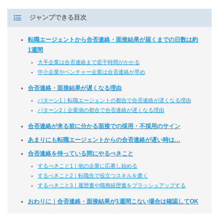
ジャンプできる目次
転職エージェントから合否連絡・面接結果が届くまでの日数は約
1週間
大手企業は合否連絡まで若干時間がかかる
中小企業やベンチャー企業は合否連絡が早め
合否連絡・面接結果が遅くなる理由
パターン1｜転職エージェントの都合で合否連絡が遅くなる理由
パターン2｜企業側の都合で合否連絡が遅くなる理由
合否連絡が来る前に分かる面接での採用・不採用のサイン
あまりにも転職エージェントからの合否連絡が遅い時は…
合否連絡を待っている間にやるべきこと
するべきこと1｜他の企業に応募し始める
するべきこと2｜転職先で役立つスキルを磨く
するべきこと3｜履歴書や職務経歴書をブラッシュアップする
おわりに｜合否連絡・面接結果が1週間こない場合は確認してOK