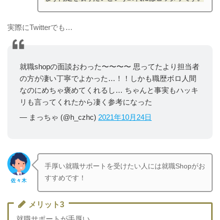
実際にTwitterでも…
就職shopの面談おわった〜〜〜〜 思ってたより担当者
の方が凄い丁寧でよかった…！！しかも職歴ボロ人間
なのにめちゃ褒めてくれるし…
ちゃんと事実もハッキ
リも言ってくれたから凄く参考になった
— まっちゃ (
@h_czhc
)
2021年10月24日
手厚い就職サポートを受けたい人には就職Shopがお
すすめです！
佐々木
メリット3
就職サポートが手厚い