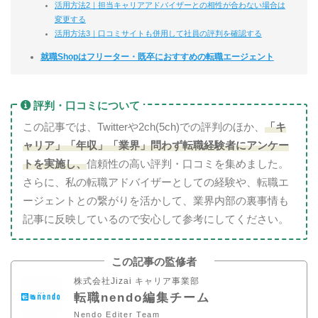
活用方法2｜担当キャリアアドバイザーとの相性が合わない場合は
変更する
活用方法3｜口コミサイトも併用して社員の評判を確認する
就職Shopはフリーター・既卒におすすめの転職エージェント
評判・口コミについて
この記事では、Twitterや2ch(5ch)での評判のほか、
「キ
ャリア」「年収」「業界」問わず転職経験者に
アンケー
トを実施し、
信頼性の高い評判・口コミを集めました。
さらに、私の転職アドバイザーとしての経験や、転職エ
ージェントとの繋がりを活かして、業界内部の裏事情も
記事に反映しているので安心して参考にしてください。
この記事の監修者
株式会社Jizai キャリア事業部
転職nendo編集チーム
Nendo Editer Team