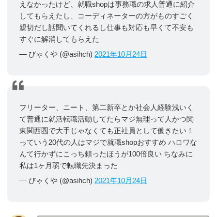
えなかったけど、就職shopは事務職の求人普通に紹介
してもらえたし、コーディネーターの方がものすごく
親切だし話聞いてくれるし仕事も対応も早くて不安も
すぐに解消してもらえた
— びゃくや (@asihch)
2021年10月24日
フリーター、ニート、第二新卒とか社会人経験浅いく
て普通に就活転職活動してたらマジ無理って人かつ関
東関西圏で大手じゃなくても正社員として働きたい！
っていう20代の人はマジで就職shopおすすめ ハロワな
んて行かずにこっち頼ったほうが100倍良い ちなみに
私は1ヶ月弱で転職先決まった
— びゃくや (@asihch)
2021年10月24日