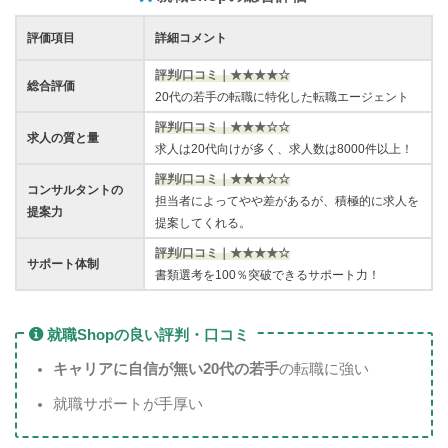
評価項目
詳細コメント
評判/口コミ｜★★★★☆
総合評価
20代の若手の転職に特化した転職エージェント
評判/口コミ｜★★★
☆
☆
求人の質と量
求人は20代向けが多く、求人数は8000件以上！
評判/口コミ｜★★★☆
☆
コンサルタントの
担当者によってやや差があるが、積極的に求人を
提案力
提案してくれる。
評判/口コミ｜★★★★☆
サポート体制
書類選考を100％突破できるサポート力！
就職Shopの良い評判・口コミ
キャリアに自信が無い20代の若手
の転職に強い
就職サポートが手厚い