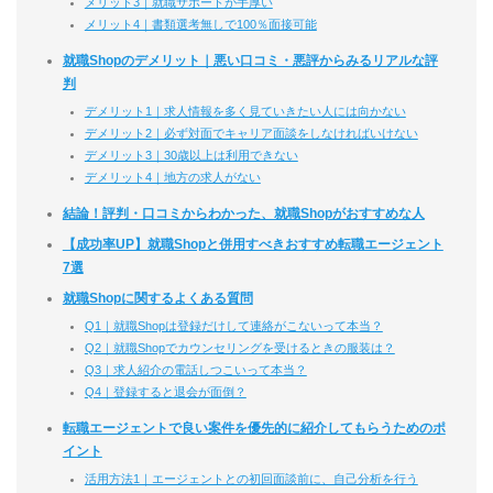
メリット3｜就職サポートが手厚い
メリット4｜書類選考無しで100％面接可能
就職Shopのデメリット｜悪い口コミ・悪評からみるリアルな評
判
デメリット1｜求人情報を多く見ていきたい人には向かない
デメリット2｜必ず対面でキャリア面談をしなければいけない
デメリット3｜30歳以上は利用できない
デメリット4｜地方の求人がない
結論！評判・口コミからわかった、就職Shopがおすすめな人
【成功率UP】就職Shopと併用すべきおすすめ転職エージェント
7選
就職Shopに関するよくある質問
Q1｜就職Shopは登録だけして連絡がこないって本当？
Q2｜就職Shopでカウンセリングを受けるときの服装は？
Q3｜求人紹介の電話しつこいって本当？
Q4｜登録すると退会が面倒？
転職エージェントで良い案件を優先的に紹介してもらうためのポ
イント
活用方法1｜エージェントとの初回面談前に、自己分析を行う