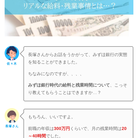
長塚さんからお話をうかがって、みずほ銀行の実態
を知ることができました。
佐々木
ちなみになのですが、、、、
みずほ銀行時代の給料と残業時間について
、こっそ
り教えてもらうことはできますか…？
もちろん、いいですよ。
長塚さん
前職の年収は
300万
円
くらいで、月の残業時間は
2
0
～40
時間
でした。