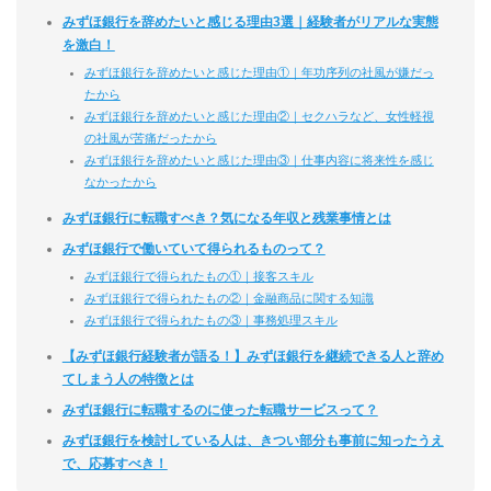
みずほ銀行を辞めたいと感じる理由3選｜経験者がリアルな実態
を激白！
みずほ銀行を辞めたいと感じた理由①｜年功序列の社風が嫌だっ
たから
みずほ銀行を辞めたいと感じた理由②｜セクハラなど、女性軽視
の社風が苦痛だったから
みずほ銀行を辞めたいと感じた理由③｜仕事内容に将来性を感じ
なかったから
みずほ銀行に転職すべき？気になる年収と残業事情とは
みずほ銀行で働いていて得られるものって？
みずほ銀行で得られたもの①｜接客スキル
みずほ銀行で得られたもの②｜金融商品に関する知識
みずほ銀行で得られたもの③｜事務処理スキル
【みずほ銀行経験者が語る！】みずほ銀行を継続できる人と辞め
てしまう人の特徴とは
みずほ銀行に転職するのに使った転職サービスって？
みずほ銀行を検討している人は、きつい部分も事前に知ったうえ
で、応募すべき！