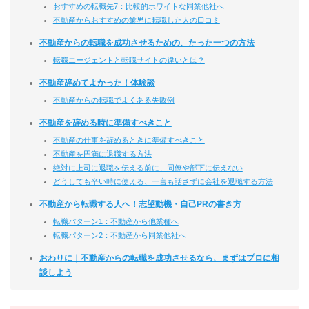
おすすめの転職先7：比較的ホワイトな同業他社へ
不動産からおすすめの業界に転職した人の口コミ
不動産からの転職を成功させるための、たった一つの方法
転職エージェントと転職サイトの違いとは？
不動産辞めてよかった！体験談
不動産からの転職でよくある失敗例
不動産を辞める時に準備すべきこと
不動産の仕事を辞めるときに準備すべきこと
不動産を円満に退職する方法
絶対に上司に退職を伝える前に、同僚や部下に伝えない
どうしても辛い時に使える、一言も話さずに会社を退職する方法
不動産から転職する人へ！志望動機・自己PRの書き方
転職パターン1：不動産から他業種へ
転職パターン2：不動産から同業他社へ
おわりに｜不動産からの転職を成功させるなら、まずはプロに相
談しよう