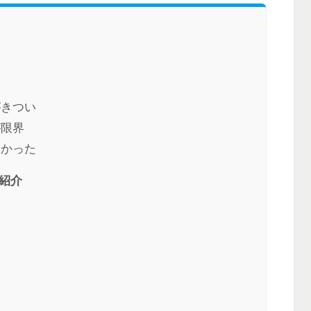
がきつい
が限界
つかった
紹介