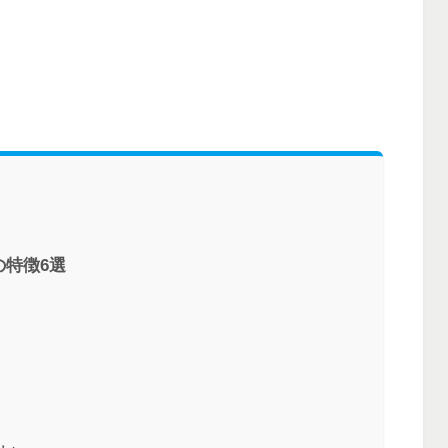
特徴6選
い