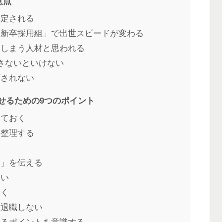
意点
限定される
「新卒採用組」で出世スピードが変わる
てしまう人材と思われる
さないといけない
育されない
せるための9つのポイント
しておく
と整理する
と」を伝える
ない
おく
は退職しない