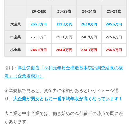
20~24歳
25~29歳
20~24歳
25~29歳
大企業
265.3万円
319.2万円
262.0万円
295.5万円
中企業
251.8万円
291.6万円
246.9万円
275.4万円
小企業
246.0万円
284.4万円
234.3万円
256.6万円
引用：
厚生労働省「令和元年賃金構造基本統計調査結果の概
況」（企業規模別）
企業規模で見ると、資金力に余裕があるというイメージ通
り、
大企業が男女ともに一番平均年収が高くなっています！
大企業と中小企業では、働き始めの20代前半の時点で既に差
があります。