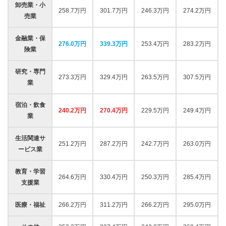
卸売業・小
258.7万円
301.7万円
246.3万円
274.2万円
売業
金融業・保
276.0万円
339.3万円
253.4万円
283.2万円
険業
研究・専門
273.3万円
329.4万円
263.5万円
307.5万円
業
宿泊・飲食
240.2万円
270.4万円
229.5万円
249.4万円
業
生活関連サ
251.2万円
287.2万円
242.7万円
263.0万円
ービス業
教育・学習
264.6万円
330.4万円
250.3万円
285.4万円
支援業
医療・福祉
266.2万円
311.2万円
266.2万円
295.0万円