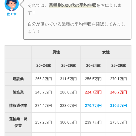
それでは、
業種別の20代の平均年収
をお伝えしま
す！
佐々木
自分が働いている業種の平均年収を確認してみまし
ょう！
男性
女性
20~24歳
25~29歳
20~24歳
25~29歳
建設業
265.3万円
311.6万円
256.5万円
270.1万円
製造業
243.7万円
286.0万円
224.7万円
246.7万円
情報通信業
274.4万円
323.0万円
270.7万円
310.5万円
運輸業・郵
257.2万円
300.0万円
239.7万円
275.8万円
便業