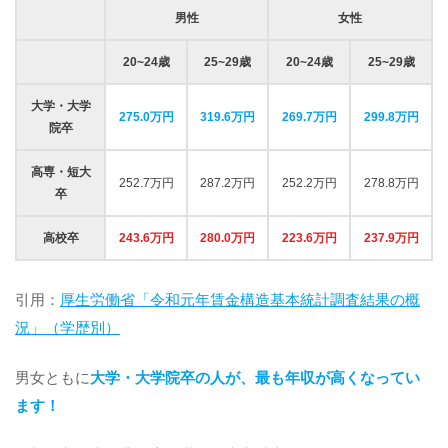
男性
女性
20~24歳
25~29歳
20~24歳
25~29歳
大学・大学
275.0万円
319.6万円
269.7万円
299.8万円
院卒
高専・短大
252.7万円
287.2万円
252.2万円
278.8万円
卒
高校卒
243.6万円
280.0万円
223.6万円
237.9万円
引用：
厚生労働省「令和元年賃金構造基本統計調査結果の概
況」（学歴別）
男女ともに
大学・大学院卒の人が、最も年収が高くなってい
ます！