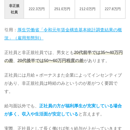
非正規
222.3万円
251.0万円
212.0万円
227.8万円
社員
引用：
厚生労働省「令和元年賃金構造基本統計調査結果の概
況」（雇用形態別）
正社員と非正規社員では、男女とも
20代前半では35〜40万円
の差
、
20代後半では50〜60万円程度の差
があります。
正社員には月給＋ボーナスまた企業によってインセンティブ
があり、非正規社員は時給のみというのが差がつく要因で
す。
給与面以外でも、
正社員の方が福利厚生が充実している場合
が多く、収入や生活面が安定している
と言えます。
実際、正社員として長く働けば年々給与が上がっていきます