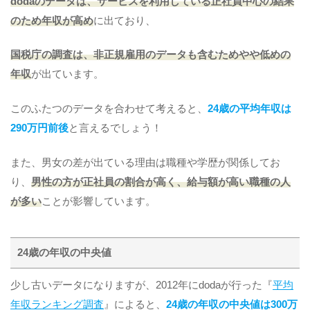
dodaのデータは、サービスを利用している正社員中心の結果
のため年収が高め
に出ており、
国税庁の調査は、非正規雇用のデータも含むためやや低めの
年収
が出ています。
このふたつのデータを合わせて考えると、
24歳の平均年収は
290万円前後
と言えるでしょう！
また、男女の差が出ている理由は職種や学歴が関係してお
り、
男性の方が正社員の割合が高く、給与額が高い職種の人
が多い
ことが影響しています。
24歳の年収の中央値
少し古いデータになりますが、2012年にdodaが行った『
平均
年収ランキング調査
』によると、
24歳の年収の中央値は300万