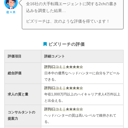
全16社の大手転職エージェントに関する2chの書き
込みを調査した結果…
佐々木
ビズリーチは、次のような評価を得ています！
ビズリーチの評価
評価項目
詳細コメント
評判/口コミ｜★★★★☆
総合評価
日本中の優秀なヘッドハンターに自分をアピール
できる。
評判/口コミ｜★★★★
☆
求人の質と量
年収1,000万円以上のハイキャリア求人4万件以上
と出会える。
評判/口コミ｜★★★
☆☆
コンサルタントの
ヘッドハンターの質は高いレベルで維持されて
提案力
る。