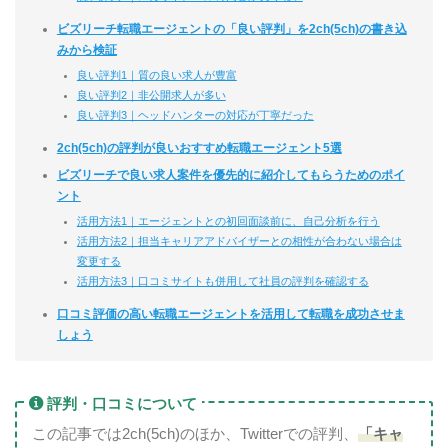
ビズリーチ転職エージェントの「良い評判」を2ch(5ch)の書き込
みから検証
良い評判1｜質の良い求人が豊富
良い評判2｜非公開求人が多い
良い評判3｜ヘッドハンターの対応が丁寧だった
2ch(5ch)の評判が良いおすすめ転職エージェント5選
ビズリーチで良い求人案件を優先的に紹介してもらうためのポイ
ント
活用方法1｜エージェントとの初回面談前に、自己分析を行う
活用方法2｜担当キャリアアドバイザーとの相性が合わない場合は
変更する
活用方法3｜口コミサイトも併用して社員の評判を確認する
口コミ評価の高い転職エージェントを活用して転職を成功させま
しょう
評判・口コミについて
この記事では2ch(5ch)のほか、Twitterでの評判、
「キャ