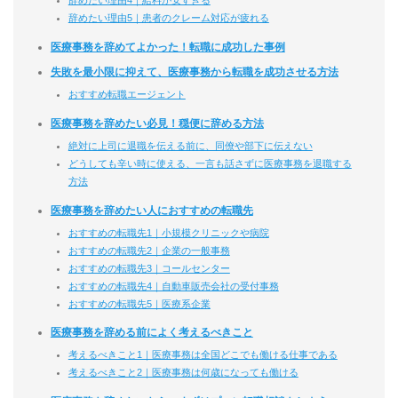
辞めたい理由5｜患者のクレーム対応が疲れる
医療事務を辞めてよかった！転職に成功した事例
失敗を最小限に抑えて、医療事務から転職を成功させる方法
おすすめ転職エージェント
医療事務を辞めたい必見！穏便に辞める方法
絶対に上司に退職を伝える前に、同僚や部下に伝えない
どうしても辛い時に使える、一言も話さずに医療事務を退職する
方法
医療事務を辞めたい人におすすめの転職先
おすすめの転職先1｜小規模クリニックや病院
おすすめの転職先2｜企業の一般事務
おすすめの転職先3｜コールセンター
おすすめの転職先4｜自動車販売会社の受付事務
おすすめの転職先5｜医療系企業
医療事務を辞める前によく考えるべきこと
考えるべきこと1｜医療事務は全国どこでも働ける仕事である
考えるべきこと2｜医療事務は何歳になっても働ける