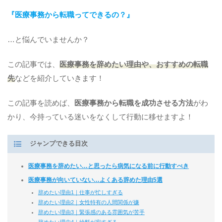
『医療事務から転職ってできるの？』
…と悩んでいませんか？
この記事では、
医療事務
を辞めたい理由や、おすすめの転職
先
などを紹介していきます！
この記事を読めば、
医療事務
から転職を成功させる方法
がわ
かり、今持っている迷いをなくして行動に移せますよ！
ジャンプできる目次
医療事務を辞めたい…と思ったら病気になる前に行動すべき
医療事務が向いていない…よくある辞めた理由5選
辞めたい理由1｜仕事が忙しすぎる
辞めたい理由2｜女性特有の人間関係が嫌
辞めたい理由3｜緊張感のある雰囲気が苦手
辞めたい理由4｜給料が安すぎる