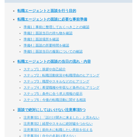
転職エージェントと面談を行う目的
転職エージェントの面談に必要な事前準備
準備1｜事前に整理しておくべきことの確認
準備2｜面談当日の持ち物を確認
準備3｜面談場所を確認
準備4｜面談の所要時間を確認
準備5｜面談当日の服装についての確認
転職エージェントの面談の当日の流れ・内容
ステップ1：挨拶や自己紹介
ステップ2：転職活動状況や転職理由のヒアリング
ステップ3：職歴やスキルなどのヒアリング
ステップ4：希望職種や年収など条件のヒアリング
ステップ5：条件に合う求人情報の提示
ステップ6：今後の転職活動に関する相談
面談で絶対にしてはいけない注意事項5つ
注意事項1｜「話だけ聞きに来ました」と言わない
注意事項2｜経歴やスキルに絶対嘘をつかない
注意事項3｜前向きに転職したい意欲を伝える
注意事項4｜自分の名刺は渡さない