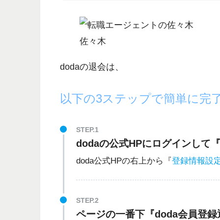
佐々木
dodaの退会は、
以下の3ステップで簡単に完
STEP.1
dodaの公式HPにログインして
doda公式HPの右上から『
登録情報設
STEP.2
ページの一番下『doda会員登